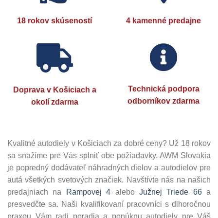
18 rokov skúseností
4 kamenné predajne
Technická podpora
Doprava v Košiciach a
odborníkov zdarma
okolí zdarma
Kvalitné autodiely v Košiciach za dobré ceny? Už 18 rokov
sa snažíme pre Vás splniť obe požiadavky. AWM Slovakia
je popredný dodávateľ náhradných dielov a autodielov pre
autá všetkých svetových značiek. Navštívte nás na našich
predajniach na
Rampovej 4
alebo
Južnej Triede 66
a
presvedčte sa. Naši kvalifikovaní pracovníci s dlhoročnou
praxou Vám radi poradia a ponúknu autodiely pre Váš