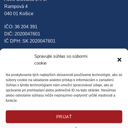
Rampová 4
040 01 Košice
IČO: 36 204 391
DIČ: 2020047601
IČ DPH: SK 2020047601
Bank. spojenie: ČSOB Košice
Spravujte súhlas so súbormi
SK36 7500 0000 0001 1342 9743
cookie
Bank. spojenie: Tatrabanka
Na poskytovanie tých najlepších skúseností používame technológie, ako sú
súbory cookie na ukladanie a/alebo prístup k informáciám o zariadení.
SK48 1100 0000 0029 4400 7452
Súhlas s týmito technológiami nám umožní spracovávať údaje, ako je
správanie pri prehliadaní alebo jedinečné ID na tejto stránke. Nesúhlas
alebo odvolanie súhlasu môže nepriaznivo ovplyvniť určité vlastnosti a
funkcie.
SLEDUJTE NÁS
Facebook
PRIJAŤ