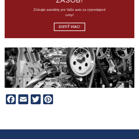
ZÁSOB!
Získajte autodiely pre Vaše auto za výpredajové
ceny!
ZISTIŤ VIAC!
Facebook
Email
Twitter
Pinterest