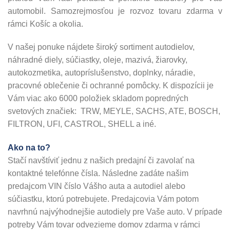
automobil. Samozrejmosťou je rozvoz tovaru zdarma v
rámci Košíc a okolia.
V našej ponuke nájdete široký sortiment autodielov,
náhradné diely, súčiastky, oleje, mazivá, žiarovky,
autokozmetika, autopríslušenstvo, doplnky, náradie,
pracovné oblečenie či ochranné pomôcky. K dispozícii je
Vám viac ako 6000 položiek skladom popredných
svetových značiek: TRW, MEYLE, SACHS, ATE, BOSCH,
FILTRON, UFI, CASTROL, SHELL a iné.
Ako na to?
Stačí navštíviť jednu z našich predajní či zavolať na
kontaktné telefónne čísla. Následne zadáte našim
predajcom VIN číslo Vášho auta a autodiel alebo
súčiastku, ktorú potrebujete. Predajcovia Vám potom
navrhnú najvýhodnejšie autodiely pre Vaše auto. V prípade
potreby Vám tovar odvezieme domov zdarma v rámci