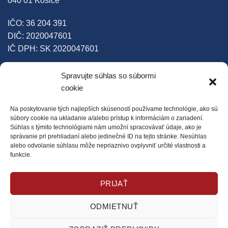
040 01 Košice
IČO: 36 204 391
DIČ: 2020047601
IČ DPH: SK 2020047601
Bank. spojenie: ČSOB Košice
Spravujte súhlas so súbormi
SK36 7500 0000 0001 1342 9743
cookie
Bank. spojenie: Tatrabanka
Na poskytovanie tých najlepších skúseností používame technológie, ako sú
súbory cookie na ukladanie a/alebo prístup k informáciám o zariadení.
SK48 1100 0000 0029 4400 7452
Súhlas s týmito technológiami nám umožní spracovávať údaje, ako je
správanie pri prehliadaní alebo jedinečné ID na tejto stránke. Nesúhlas
alebo odvolanie súhlasu môže nepriaznivo ovplyvniť určité vlastnosti a
funkcie.
SLEDUJTE NÁS
Facebook
PRIJAŤ
ODMIETNUŤ